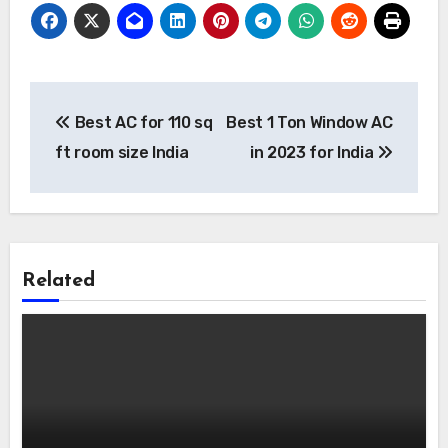
Post
Best AC for 110 sq
Best 1 Ton Window AC
navigation
ft room size India
in 2023 for India
Related