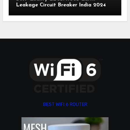
Leakage Circuit Breaker India 2024
BEST WIFI 6 ROUTER