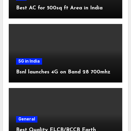
Best AC for 500sq ft Area in India
5G in India
Bsnl launches 4G on Band 28 700mhz
General
Best Quality ELCB/RCCB Earth